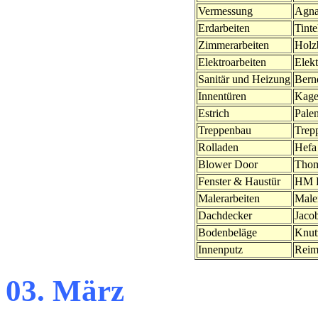
Vermessung
Agna
Erdarbeiten
Tint
Zimmerarbeiten
Holz
Elektroarbeiten
Elek
Sanitär und Heizung
Bern
Innentüren
Kage
Estrich
Pale
Treppenbau
Trep
Rolladen
Hefa
Blower Door
Thom
Fenster & Haustür
HM F
Malerarbeiten
Male
Dachdecker
Jaco
Bodenbeläge
Knut
Innenputz
Reim
03. März